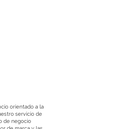
cio orientado a la
uestro servicio de
o de negocio
or de marca y las